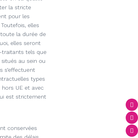
r la stricte
ent pour les
outefois, elles
toute la durée de
oi, elles seront
traitants tels que
 situés au sein ou
s s’effectuent
ntractuelles types
s hors UE et avec
ui est strictement
sont conservées
imite des délais