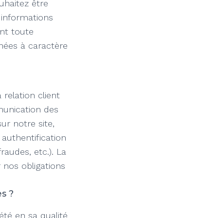
uhaitez être
 informations
nt toute
nées à caractère
relation client
unication des
ur notre site,
authentification
audes, etc.). La
 nos obligations
s ?
té en sa qualité