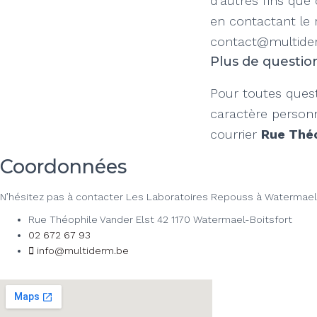
d’autres fins que
en contactant le 
contact@multide
Plus de question
Pour toutes quest
caractère personn
courrier
Rue Théo
Coordonnées
N’hésitez pas à contacter Les Laboratoires Repouss à Watermael-B
Rue Théophile Vander Elst 42 1170 Watermael-Boitsfort
02 672 67 93
info@multiderm.be