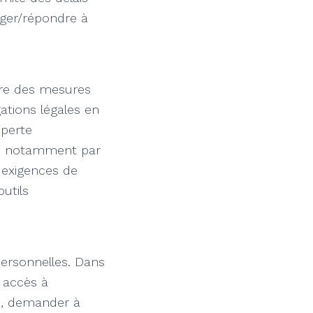
ager/répondre à
vre des mesures
ations légales en
 perte
risé, notamment par
x exigences de
utils
ersonnelles. Dans
 accès à
le, demander à