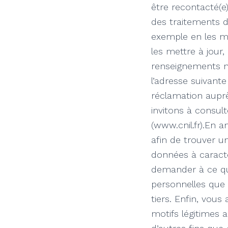
être recontacté(e)
des traitements d
exemple en les me
les mettre à jour
renseignements ne
l’adresse suivant
réclamation auprè
invitons à consult
(www.cnil.fr).En
afin de trouver u
données à caract
demander à ce que
personnelles que 
tiers. Enfin, vou
motifs légitimes a