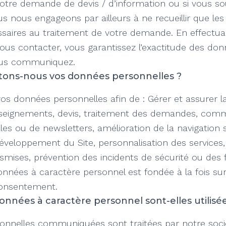
votre demande de devis / d’information ou si vous so
us nous engageons par ailleurs à ne recueillir que les
ssaires au traitement de votre demande. En effectua
us contacter, vous garantissez l’exactitude des don
ous communiquez.
tons-nous vos données personnelles ?
os données personnelles afin de : Gérer et assurer la 
eignements, devis, traitement des demandes, comm
es ou de newsletters, amélioration de la navigation s
éveloppement du Site, personnalisation des services, 
mises, prévention des incidents de sécurité ou des fr
onnées à caractère personnel est fondée à la fois sur
consentement.
nées à caractère personnel sont-elles utilisée
onnelles communiquées sont traitées par notre socié