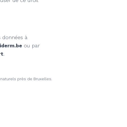
 user de ce droit
os données à
iderm.be
ou par
rt
.
naturels près de Bruxelles.