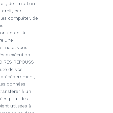
ait, de limitation
droit, par
 les compléter, de
os
contactant à
re une
as, nous vous
tés d’exécution
ATOIRES REPOUSS
lité de vos
e précédemment,
 les données
ransférer à un
nées pour des
ent utilisées à