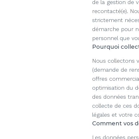
de la gestion de 
recontacté(e). No
strictement néce
démarche pour no
personnel que v
Pourquoi collec
Nous collectons v
(demande de rens
offres commercial
optimisation du d
des données trans
collecte de ces d
légales et votre 
Comment vos don
Les données pers