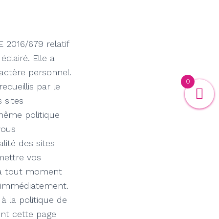
 2016/679 relatif
clairé. Elle a
actère personnel.
0
cueillis par le
 sites
même politique
vous
ité des sites
mettre vos
r à tout moment
ur immédiatement.
à la politique de
ment cette page