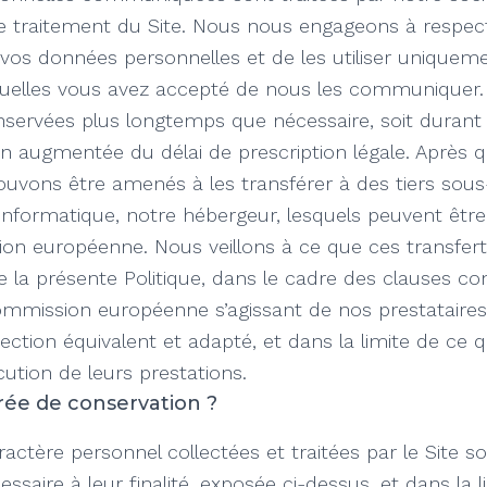
 traitement du Site. Nous nous engageons à respecte
e vos données personnelles et de les utiliser uniquem
squelles vous avez accepté de nous les communiquer. T
servées plus longtemps que nécessaire, soit durant 
on augmentée du délai de prescription légale. Après qu
ouvons être amenés à les transférer à des tiers sous-
 informatique, notre hébergeur, lesquels peuvent être
ion européenne. Nous veillons à ce que ces transfert
e la présente Politique, dans le cadre des clauses co
ommission européenne s’agissant de nos prestataire
ection équivalent et adapté, et dans la limite de ce q
cution de leurs prestations.
urée de conservation ?
actère personnel collectées et traitées par le Site 
ssaire à leur finalité, exposée ci-dessus, et dans la l